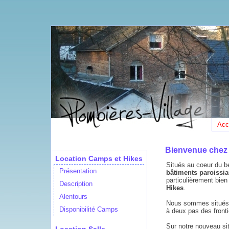
Acc
Bienvenue chez 
Location Camps et Hikes
Situés au coeur du b
Présentation
bâtiments paroissi
particulièrement bien
Description
Hikes
.
Alentours
Nous sommes situés
Disponibilité Camps
à deux pas des fronti
Sur notre nouveau si